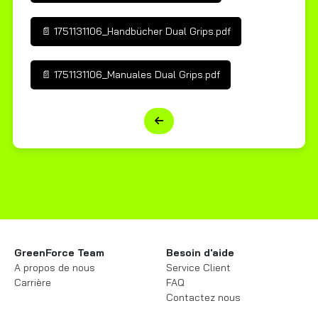
📄 1751131106_Handbücher Dual Grips.pdf
📄 1751131106_Manuales Dual Grips.pdf
GreenForce Team
Besoin d'aide
A propos de nous
Service Client
Carrière
FAQ
Contactez nous